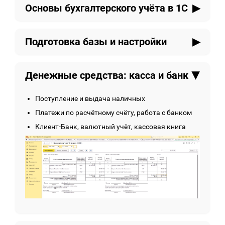
Основы бухгалтерского учёта в 1С
Что такое бухгалтерский учёт и зачем он нужен
Подготовка базы и настройки
План счетов, проводки, дебет и кредит —
простым языком
Создание базы, выбор функциональности
Как это реализовано в 1С
Денежные средства: касса и банк
Настройка учётной политики, налогов и
параметров
Настройка структуры справочников: статьи
Поступление и выдача наличных
затрат, доходы и расходы
Платежи по расчётному счёту, работа с банком
Клиент-Банк, валютный учёт, кассовая книга