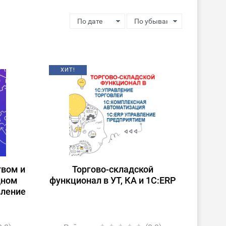
ХИТ!
твом и
Торгово-складской
дном
функционал в УТ, КА и 1С:ERP
вление