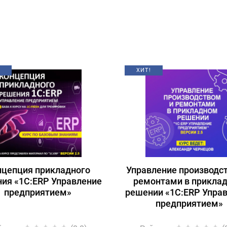
ХИТ!
нцепция прикладного
Управление производс
ия «1С:ERP Управление
ремонтами в прикла
предприятием»
решении «1С:ERP Упра
предприятием»