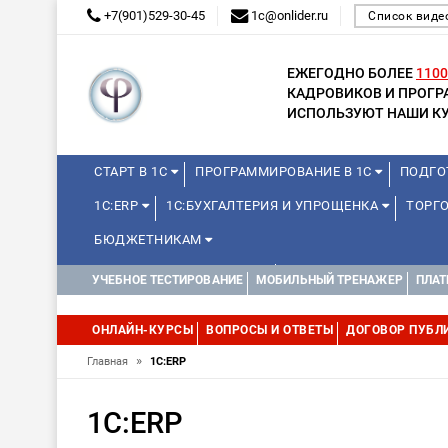
+7(901)529-30-45
1c@onlider.ru
Список виде
ЕЖЕГОДНО БОЛЕЕ
1100
КАДРОВИКОВ И ПРОГ
ИСПОЛЬЗУЮТ НАШИ КУ
СТАРТ В 1С
ПРОГРАММИРОВАНИЕ В 1С
ПОДГО
1С:ERP
1С:БУХГАЛТЕРИЯ И УПРОЩЕНКА
ТОРГ
БЮДЖЕТНИКАМ
КУРСЫ ДЛЯ ШКОЛЬНИКОВ
ДИСТАНЦИОННАЯ ШКОЛ
УЧЕБНОЕ ТЕСТИРОВАНИЕ
МОБИЛЬНЫЙ ТРЕНАЖЕР
ПЛАТ
1С:МЕДИЦИНА
WEB, JAVA И ANDROID
ОНЛАЙН-КУРСЫ
ВОПРОСЫ И ОТВЕТЫ
ДОГОВОР ПУБЛ
»
Главная
1С:ERP
1С:ERP