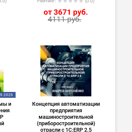
0.0)
Рейтинг
:
(0.0)
.
от 3671 руб.
4111 руб.
09.2026
мы и
Концепция автоматизации
ения
предприятия
RP
машиностроительной
ый
(приборостроительной)
отрасли с 1С:ERP 2.5