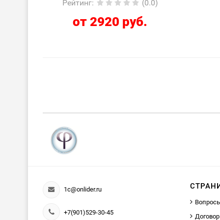
Рейтинг
:
(0.0)
от 2920 руб.
СТРАН
1c@onlider.ru
Вопросы
+7(901)529-30-45
Договор