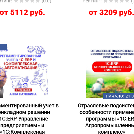
йтинг
:
(0.0)
Рейтинг
:
(
от 5112 руб.
от 3209 руб
НАЧАЛО:
21.
аментированный учет в
Отраслевые подсисте
рикладном решении
особенности примен
1С:ERP Управление
программы «1С:E
предприятием» и
Агропромышленн
«1С:Комплексная
комплекс»