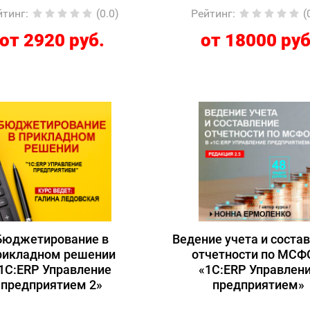
автоматизация»
йтинг
:
(0.0)
Рейтинг
:
(
от 2920 руб.
от 18000 руб
Бюджетирование в
Ведение учета и соста
рикладном решении
отчетности по МСФ
1С:ERP Управление
«1С:ERP Управлен
предприятием 2»
предприятием»