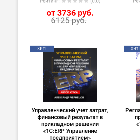
Рейтинг
:
(0.0)
Ре
от 3736 руб.
6125 руб.
ХИТ!
ХИТ!
Управленческий учет затрат,
Регл
финансовый результат в
п
прикладном решении
«
«1С:ERP Управление
предприятием»