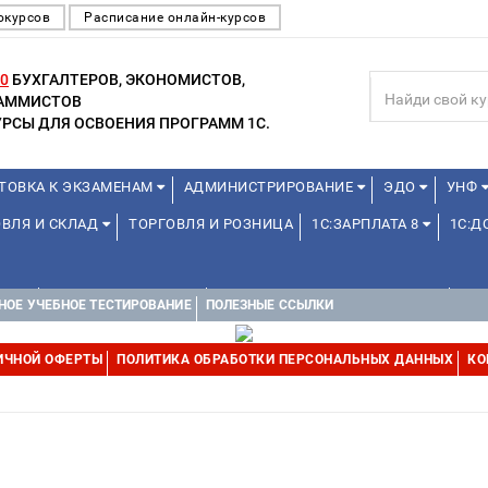
окурсов
Расписание онлайн-курсов
0
БУХГАЛТЕРОВ, ЭКОНОМИСТОВ,
РАММИСТОВ
РСЫ ДЛЯ ОСВОЕНИЯ ПРОГРАММ 1С.
ТОВКА К ЭКЗАМЕНАМ
АДМИНИСТРИРОВАНИЕ
ЭДО
УНФ
ОВЛЯ И СКЛАД
ТОРГОВЛЯ И РОЗНИЦА
1С:ЗАРПЛАТА 8
1С:
А 1С
ДЛЯ ШКОЛЬНИКОВ
1С:УПРАВЛЕНИЕ ХОЛДИНГОМ
УПР
НОЕ УЧЕБНОЕ ТЕСТИРОВАНИЕ
ПОЛЕЗНЫЕ ССЫЛКИ
ИЧНОЙ ОФЕРТЫ
ПОЛИТИКА ОБРАБОТКИ ПЕРСОНАЛЬНЫХ ДАННЫХ
КО