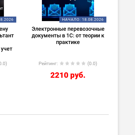
08.2026
НАЧАЛО:
18.08.2026
ену
Электронные перевозочные
Испо
ьтант
документы в 1С: от теории к
ст
практике
(
 учет
0.0)
Рейтинг
:
(0.0)
Ре
2210 руб.