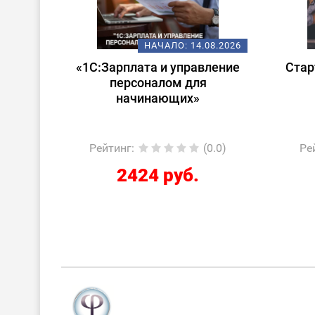
08.2026
НАЧАЛО:
14.08.2026
 в
«1С:Зарплата и управление
Стар
ата и
персоналом для
лом»
начинающих»
0.0)
Рейтинг
:
(0.0)
Ре
2424 руб.