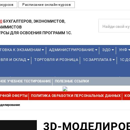
окурсов
Расписание онлайн-курсов
0
БУХГАЛТЕРОВ, ЭКОНОМИСТОВ,
РАММИСТОВ
РСЫ ДЛЯ ОСВОЕНИЯ ПРОГРАММ 1С.
ТОВКА К ЭКЗАМЕНАМ
АДМИНИСТРИРОВАНИЕ
ЭДО
УНФ
ОВЛЯ И СКЛАД
ТОРГОВЛЯ И РОЗНИЦА
1С:ЗАРПЛАТА 8
1С:
А 1С
ДЛЯ ШКОЛЬНИКОВ
1С:УПРАВЛЕНИЕ ХОЛДИНГОМ
УПР
НОЕ УЧЕБНОЕ ТЕСТИРОВАНИЕ
ПОЛЕЗНЫЕ ССЫЛКИ
ИЧНОЙ ОФЕРТЫ
ПОЛИТИКА ОБРАБОТКИ ПЕРСОНАЛЬНЫХ ДАННЫХ
КО
оделирование
3D-МОДЕЛИРО