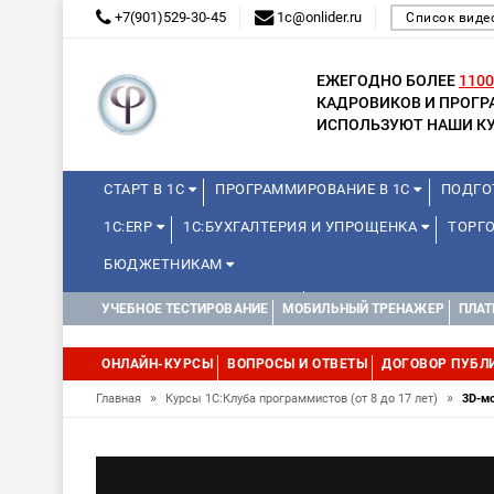
+7(901)529-30-45
1c@onlider.ru
Список виде
ЕЖЕГОДНО БОЛЕЕ
1100
КАДРОВИКОВ И ПРОГ
ИСПОЛЬЗУЮТ НАШИ КУ
СТАРТ В 1С
ПРОГРАММИРОВАНИЕ В 1С
ПОДГО
1С:ERP
1С:БУХГАЛТЕРИЯ И УПРОЩЕНКА
ТОРГ
БЮДЖЕТНИКАМ
КУРСЫ ДЛЯ ШКОЛЬНИКОВ
ДИСТАНЦИОННАЯ ШКОЛ
УЧЕБНОЕ ТЕСТИРОВАНИЕ
МОБИЛЬНЫЙ ТРЕНАЖЕР
ПЛАТ
1С:МЕДИЦИНА
WEB, JAVA И ANDROID
ОНЛАЙН-КУРСЫ
ВОПРОСЫ И ОТВЕТЫ
ДОГОВОР ПУБЛ
»
»
Главная
Курсы 1С:Клуба программистов (от 8 до 17 лет)
3D-м