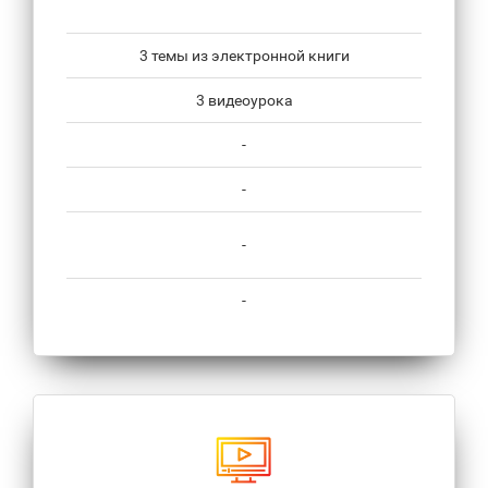
3 темы из электронной книги
3 видеоурока
-
-
-
-