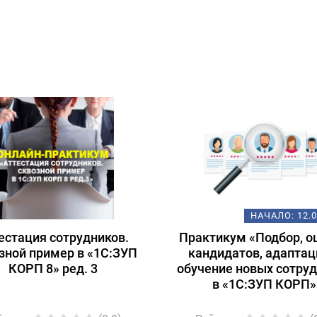
НАЧАЛО:
12.
естация сотрудников.
Практикум «Подбор, о
зной пример в «1С:ЗУП
кандидатов, адаптац
КОРП 8» ред. 3
обучение новых сотру
в «1С:ЗУП КОРП»