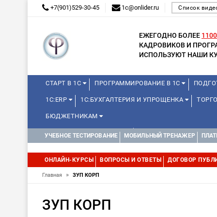
+7(901)529-30-45
1c@onlider.ru
Список виде
ЕЖЕГОДНО БОЛЕЕ
1100
КАДРОВИКОВ И ПРОГ
ИСПОЛЬЗУЮТ НАШИ КУ
СТАРТ В 1С
ПРОГРАММИРОВАНИЕ В 1С
ПОДГО
1С:ERP
1С:БУХГАЛТЕРИЯ И УПРОЩЕНКА
ТОРГ
БЮДЖЕТНИКАМ
КУРСЫ ДЛЯ ШКОЛЬНИКОВ
ДИСТАНЦИОННАЯ ШКОЛ
УЧЕБНОЕ ТЕСТИРОВАНИЕ
МОБИЛЬНЫЙ ТРЕНАЖЕР
ПЛАТ
1С:МЕДИЦИНА
WEB, JAVA И ANDROID
ОНЛАЙН-КУРСЫ
ВОПРОСЫ И ОТВЕТЫ
ДОГОВОР ПУБЛ
»
Главная
ЗУП КОРП
ЗУП КОРП