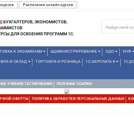
окурсов
Расписание онлайн-курсов
0
БУХГАЛТЕРОВ, ЭКОНОМИСТОВ,
РАММИСТОВ
РСЫ ДЛЯ ОСВОЕНИЯ ПРОГРАММ 1С.
ТОВКА К ЭКЗАМЕНАМ
АДМИНИСТРИРОВАНИЕ
ЭДО
УНФ
ОВЛЯ И СКЛАД
ТОРГОВЛЯ И РОЗНИЦА
1С:ЗАРПЛАТА 8
1С:
А 1С
ДЛЯ ШКОЛЬНИКОВ
1С:УПРАВЛЕНИЕ ХОЛДИНГОМ
УПР
НОЕ УЧЕБНОЕ ТЕСТИРОВАНИЕ
ПОЛЕЗНЫЕ ССЫЛКИ
ИЧНОЙ ОФЕРТЫ
ПОЛИТИКА ОБРАБОТКИ ПЕРСОНАЛЬНЫХ ДАННЫХ
КО