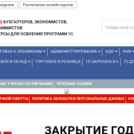
окурсов
Расписание онлайн-курсов
0
БУХГАЛТЕРОВ, ЭКОНОМИСТОВ,
РАММИСТОВ
РСЫ ДЛЯ ОСВОЕНИЯ ПРОГРАММ 1С.
ТОВКА К ЭКЗАМЕНАМ
АДМИНИСТРИРОВАНИЕ
ЭДО
УНФ
ОВЛЯ И СКЛАД
ТОРГОВЛЯ И РОЗНИЦА
1С:ЗАРПЛАТА 8
1С:
А 1С
ДЛЯ ШКОЛЬНИКОВ
1С:УПРАВЛЕНИЕ ХОЛДИНГОМ
УПР
НОЕ УЧЕБНОЕ ТЕСТИРОВАНИЕ
ПОЛЕЗНЫЕ ССЫЛКИ
ИЧНОЙ ОФЕРТЫ
ПОЛИТИКА ОБРАБОТКИ ПЕРСОНАЛЬНЫХ ДАННЫХ
КО
ЗАКРЫТИЕ ГОД