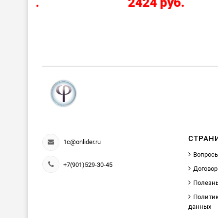
2424 руб.
СТРАН
1c@onlider.ru
Вопросы
+7(901)529-30-45
Договор
Полезн
Политик
данных