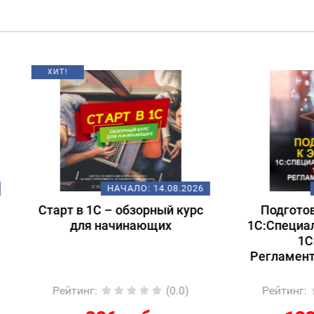
НАЧАЛО:
14.08.2026
НАЧАЛО:
18.
т в 1С – обзорный курс
Подготовка к экзам
для начинающих
1С:Специалист-консул
1С:ERP 2.5.
Регламентированный
йтинг
:
(0.0)
Рейтинг
:
(