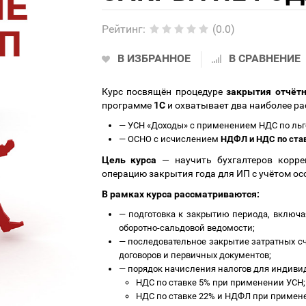
Рейтинг
:
(0.0)
В ИЗБРАННОЕ
В СРАВНЕНИЕ
Курс посвящён процедуре
закрытия отчётн
программе
1С
и охватывает два наиболее р
—
УСН «Доходы» с применением НДС по льг
—
ОСНО с исчислением
НДФЛ и НДС по став
Цель курса
— научить бухгалтеров корре
операцию закрытия года для ИП с учётом о
В рамках курса рассматриваются:
—
подготовка к закрытию периода, включа
оборотно-сальдовой ведомости;
—
последовательное закрытие затратных счет
договоров и первичных документов;
—
порядок начисления налогов для индиви
НДС по ставке 5% при применении УСН;
НДС по ставке 22% и НДФЛ при примен