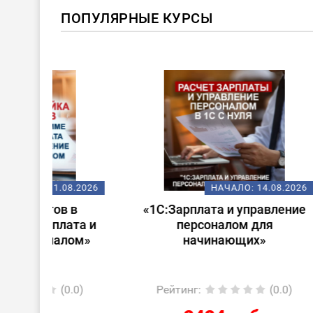
ПОПУЛЯРНЫЕ КУРСЫ
ХИТ!
08.2026
НАЧАЛО:
14.08.2026
 в
«1С:Зарплата и управление
Стар
ата и
персоналом для
лом»
начинающих»
0.0)
Рейтинг
:
(0.0)
Ре