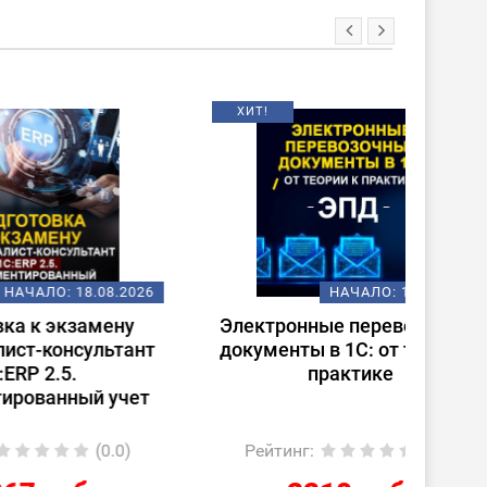
ХИТ!
НОВИНКА
08.2026
НАЧАЛО:
18.08.2026
ену
Электронные перевозочные
Испо
ьтант
документы в 1С: от теории к
ст
практике
(
 учет
0.0)
Рейтинг
:
(0.0)
Ре