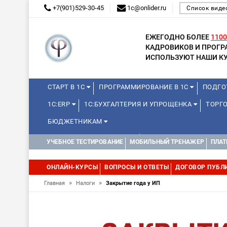
+7(901)529-30-45
1c@onlider.ru
Список виде
ЕЖЕГОДНО БОЛЕЕ
1100
КАДРОВИКОВ И ПРОГ
ИСПОЛЬЗУЮТ НАШИ КУ
СТАРТ В 1С
ПРОГРАММИРОВАНИЕ В 1С
ПОДГО
1С:ERP
1С:БУХГАЛТЕРИЯ И УПРОЩЕНКА
ТОРГ
БЮДЖЕТНИКАМ
КУРСЫ ДЛЯ ШКОЛЬНИКОВ
ДИСТАНЦИОННАЯ ШКОЛ
УЧЕБНОЕ ТЕСТИРОВАНИЕ
МОБИЛЬНЫЙ ТРЕНАЖЕР
ПЛАТ
1С:МЕДИЦИНА
WEB, JAVA И ANDROID
ОНЛАЙН-КУРСЫ
ВОПРОСЫ И ОТВЕТЫ
ДОГОВОР ПУБЛ
»
»
Главная
Налоги
Закрытие года у ИП