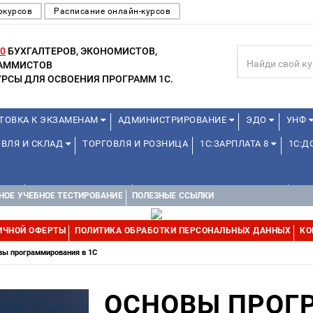
окурсов
Расписание онлайн-курсов
0
БУХГАЛТЕРОВ, ЭКОНОМИСТОВ,
РАММИСТОВ
РСЫ ДЛЯ ОСВОЕНИЯ ПРОГРАММ 1С.
ТОВКА К ЭКЗАМЕНАМ
АДМИНИСТРИРОВАНИЕ
ЭДО
УНФ
ОВЛЯ И СКЛАД
ТОРГОВЛЯ И РОЗНИЦА
1С:ЗАРПЛАТА 8
1С:
А 1С
ДЛЯ ШКОЛЬНИКОВ
1С:УПРАВЛЕНИЕ ХОЛДИНГОМ
УПР
НОЕ УЧЕБНОЕ ТЕСТИРОВАНИЕ
ПОЛЕЗНЫЕ ССЫЛКИ
ИЧНОЙ ОФЕРТЫ
ПОЛИТИКА ОБРАБОТКИ ПЕРСОНАЛЬНЫХ ДАННЫХ
КО
вы программирования в 1С
ОСНОВЫ ПРОГ