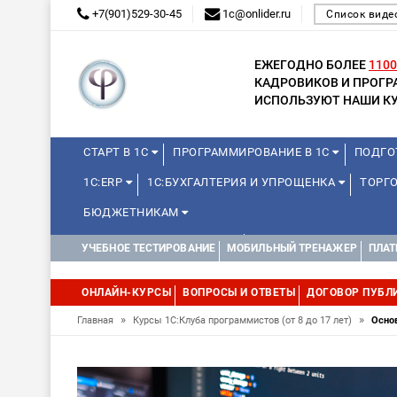
+7(901)529-30-45
1c@onlider.ru
Список виде
ЕЖЕГОДНО БОЛЕЕ
1100
КАДРОВИКОВ И ПРОГ
ИСПОЛЬЗУЮТ НАШИ КУ
СТАРТ В 1С
ПРОГРАММИРОВАНИЕ В 1С
ПОДГО
1С:ERP
1С:БУХГАЛТЕРИЯ И УПРОЩЕНКА
ТОРГ
БЮДЖЕТНИКАМ
КУРСЫ ДЛЯ ШКОЛЬНИКОВ
ДИСТАНЦИОННАЯ ШКОЛ
УЧЕБНОЕ ТЕСТИРОВАНИЕ
МОБИЛЬНЫЙ ТРЕНАЖЕР
ПЛАТ
1С:МЕДИЦИНА
WEB, JAVA И ANDROID
ОНЛАЙН-КУРСЫ
ВОПРОСЫ И ОТВЕТЫ
ДОГОВОР ПУБЛ
»
»
Главная
Курсы 1С:Клуба программистов (от 8 до 17 лет)
Осно