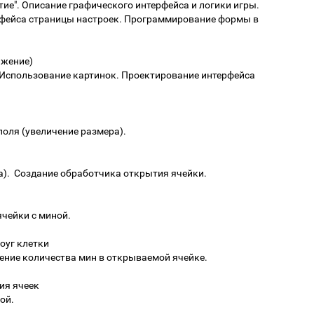
ие". Описание графического интерфейса и логики игры.
фейса страницы настроек. Программирование формы в
лжение)
Использование картинок. Проектирование интерфейса
поля (увеличение размера).
а). Создание обработчика открытия ячейки.
чейки с миной.
оуг клетки
ение количества мин в открываемой ячейке.
тия ячеек
ой.