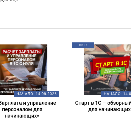
НАЧАЛО:
14.08.2026
НАЧАЛО:
18.
т в 1С – обзорный курс
Подготовка к экзам
для начинающих
1С:Специалист-консул
1С:ERP 2.5.
Регламентированный