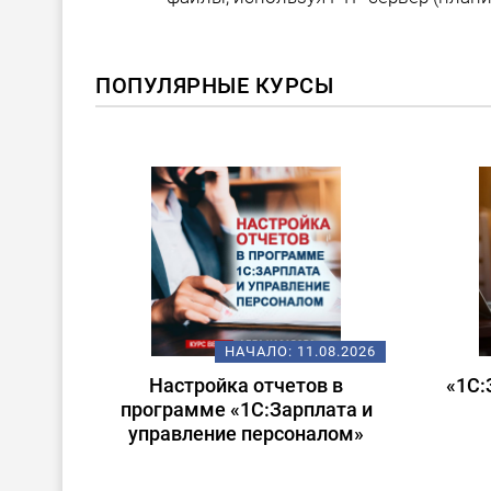
ПОПУЛЯРНЫЕ КУРСЫ
ХИТ!
08.2026
НАЧАЛО:
14.08.2026
 в
«1С:Зарплата и управление
Стар
ата и
персоналом для
лом»
начинающих»