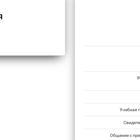
Я
9
Учебная 
Свидете
Общение с пре