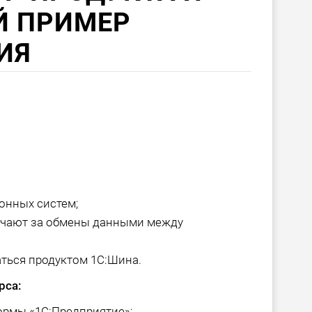
Й ПРИМЕР
ИЯ
онных систем;
ечают за обмены данными между
аться продуктом 1С:Шина.
рса:
ормы «1С:Предприятие»;