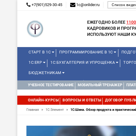
+7(901)529-30-45
1c@onlider.ru
Список виде
ЕЖЕГОДНО БОЛЕЕ
1100
КАДРОВИКОВ И ПРОГ
ИСПОЛЬЗУЮТ НАШИ КУ
СТАРТ В 1С
ПРОГРАММИРОВАНИЕ В 1С
ПОДГО
1С:ERP
1С:БУХГАЛТЕРИЯ И УПРОЩЕНКА
ТОРГ
БЮДЖЕТНИКАМ
КУРСЫ ДЛЯ ШКОЛЬНИКОВ
ДИСТАНЦИОННАЯ ШКОЛ
УЧЕБНОЕ ТЕСТИРОВАНИЕ
МОБИЛЬНЫЙ ТРЕНАЖЕР
ПЛАТ
1С:МЕДИЦИНА
WEB, JAVA И ANDROID
ОНЛАЙН-КУРСЫ
ВОПРОСЫ И ОТВЕТЫ
ДОГОВОР ПУБЛ
»
»
Главная
1С:Элемент
1С:Шина. Обзор продукта и практически