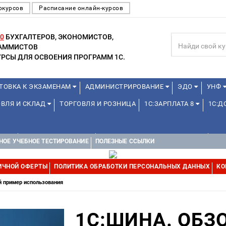
окурсов
Расписание онлайн-курсов
0
БУХГАЛТЕРОВ, ЭКОНОМИСТОВ,
РАММИСТОВ
РСЫ ДЛЯ ОСВОЕНИЯ ПРОГРАММ 1С.
ТОВКА К ЭКЗАМЕНАМ
АДМИНИСТРИРОВАНИЕ
ЭДО
УНФ
ОВЛЯ И СКЛАД
ТОРГОВЛЯ И РОЗНИЦА
1С:ЗАРПЛАТА 8
1С:
А 1С
ДЛЯ ШКОЛЬНИКОВ
1С:УПРАВЛЕНИЕ ХОЛДИНГОМ
УПР
НОЕ УЧЕБНОЕ ТЕСТИРОВАНИЕ
ПОЛЕЗНЫЕ ССЫЛКИ
ИЧНОЙ ОФЕРТЫ
ПОЛИТИКА ОБРАБОТКИ ПЕРСОНАЛЬНЫХ ДАННЫХ
КО
й пример использования
1С:ШИНА. ОБЗ