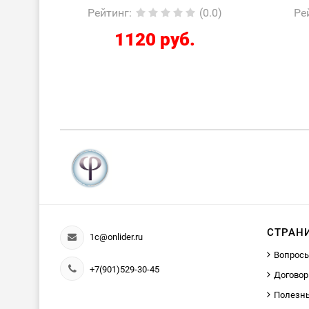
0.0)
Рейтинг
:
(0.0)
Ре
2424 руб.
СТРАН
1c@onlider.ru
Вопросы
+7(901)529-30-45
Договор
Полезн