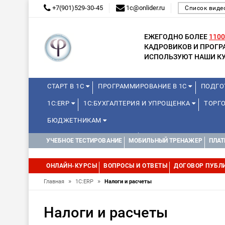
+7(901)529-30-45
1c@onlider.ru
Список виде
ЕЖЕГОДНО БОЛЕЕ
1100
КАДРОВИКОВ И ПРОГ
ИСПОЛЬЗУЮТ НАШИ КУ
СТАРТ В 1С
ПРОГРАММИРОВАНИЕ В 1С
ПОДГО
1С:ERP
1С:БУХГАЛТЕРИЯ И УПРОЩЕНКА
ТОРГ
БЮДЖЕТНИКАМ
КУРСЫ ДЛЯ ШКОЛЬНИКОВ
ДИСТАНЦИОННАЯ ШКОЛ
УЧЕБНОЕ ТЕСТИРОВАНИЕ
МОБИЛЬНЫЙ ТРЕНАЖЕР
ПЛАТ
1С:МЕДИЦИНА
WEB, JAVA И ANDROID
ОНЛАЙН-КУРСЫ
ВОПРОСЫ И ОТВЕТЫ
ДОГОВОР ПУБЛ
»
»
Главная
1С:ERP
Налоги и расчеты
Налоги и расчеты