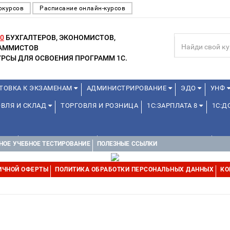
окурсов
Расписание онлайн-курсов
0
БУХГАЛТЕРОВ, ЭКОНОМИСТОВ,
РАММИСТОВ
РСЫ ДЛЯ ОСВОЕНИЯ ПРОГРАММ 1С.
ТОВКА К ЭКЗАМЕНАМ
АДМИНИСТРИРОВАНИЕ
ЭДО
УНФ
ОВЛЯ И СКЛАД
ТОРГОВЛЯ И РОЗНИЦА
1С:ЗАРПЛАТА 8
1С:
А 1С
ДЛЯ ШКОЛЬНИКОВ
1С:УПРАВЛЕНИЕ ХОЛДИНГОМ
УПР
НОЕ УЧЕБНОЕ ТЕСТИРОВАНИЕ
ПОЛЕЗНЫЕ ССЫЛКИ
ИЧНОЙ ОФЕРТЫ
ПОЛИТИКА ОБРАБОТКИ ПЕРСОНАЛЬНЫХ ДАННЫХ
КО